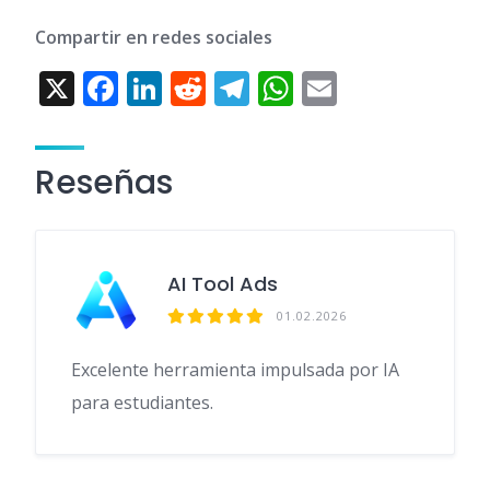
Compartir en redes sociales
X
F
Li
R
T
W
E
ac
n
e
el
h
m
e
k
d
e
at
ai
Reseñas
b
e
di
gr
s
l
o
dI
t
a
A
o
n
m
p
AI Tool Ads
k
p
01.02.2026
Excelente herramienta impulsada por IA
para estudiantes.