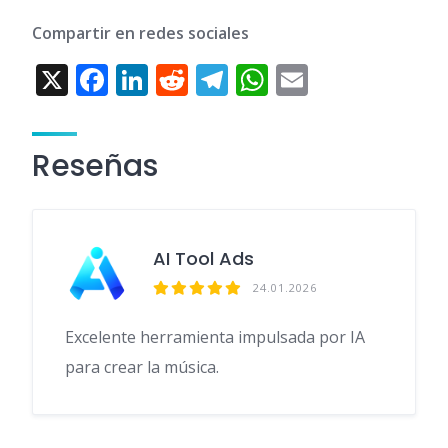
Compartir en redes sociales
X
F
Li
R
T
W
E
ac
n
e
el
h
m
e
k
d
e
at
ai
Reseñas
b
e
di
gr
s
l
o
dI
t
a
A
o
n
m
p
AI Tool Ads
k
p
24.01.2026
Excelente herramienta impulsada por IA
para crear la música.