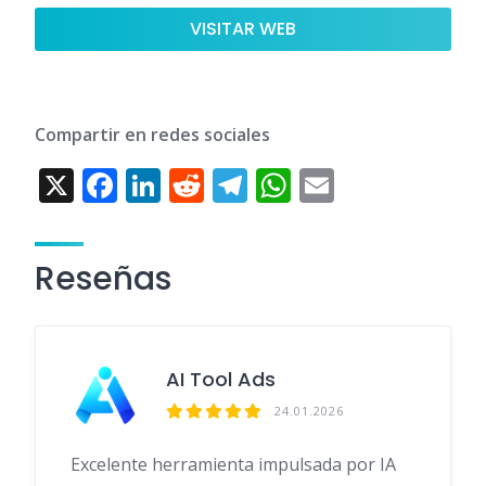
VISITAR WEB
Compartir en redes sociales
X
F
Li
R
T
W
E
ac
n
e
el
h
m
e
k
d
e
at
ai
Reseñas
b
e
di
gr
s
l
o
dI
t
a
A
o
n
m
p
AI Tool Ads
k
p
24.01.2026
Excelente herramienta impulsada por IA