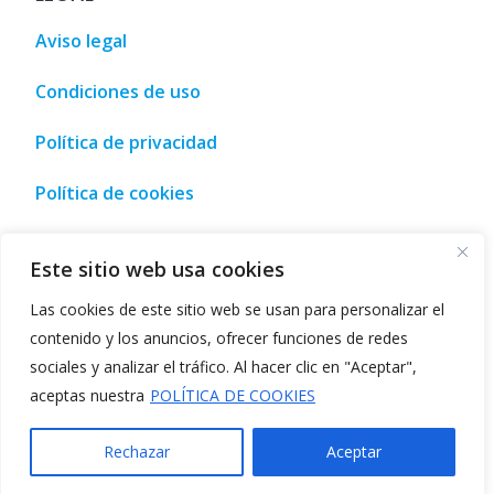
Aviso legal
Condiciones de uso
Política de privacidad
Política de cookies
urismo, ocio y compra • Málaga, España
,
Tourism, leisure an
Este sitio web usa cookies
Las cookies de este sitio web se usan para personalizar el
contenido y los anuncios, ofrecer funciones de redes
sociales y analizar el tráfico. Al hacer clic en "Aceptar",
©2026
Directorio AI
aceptas nuestra
POLÍTICA DE COOKIES
Herramientas impulsadas por inteligencia artificial
-
Buscador de herramientas de IA
Rechazar
Aceptar